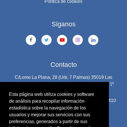
Política de cookies
Síganos
Contacto
C/Lomo La Plana, 28 (Urb. 7 Palmas) 35019 Las
Palmas de Gran Canaria C/Rambla Medular 50 1º
Of. 4A+4B 35500 Arrecife Lanzarote
Esta página web utiliza cookies y software
Teléfono: 928 414 484 Gran Canaria 928 435 410
de análisis para recopilar información
Lanzarote
estadística sobre la navegación de los
usuarios y mejorar sus servicios con sus
E-mail:
info@adepsi.org
preferencias, generados a partir de sus