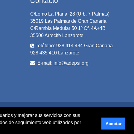
Contacto
C/Lomo La Plana, 28 (Urb. 7 Palmas)
35019 Las Palmas de Gran Canaria
C/Rambla Medular 50 1º Of. 4A+4B
35500 Arrecife Lanzarote
Teléfono: 928 414 484 Gran Canaria
928 435 410 Lanzarote
E-mail:
info@adepsi.org
oodle
uarios y mejorar sus servicios con sus
odos de seguimiento web utilizados por
Aceptar