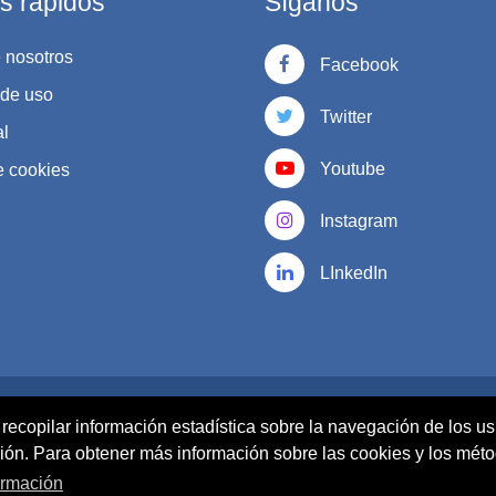
s rápidos
Síganos
 nosotros
Facebook
 de uso
Twitter
al
Youtube
e cookies
Instagram
LInkedIn
ight © 2015 - Desarrollado por
LMSACE.com
. Soportado por
M
 recopilar información estadística sobre la navegación de los us
ción. Para obtener más información sobre las cookies y los mét
ormación