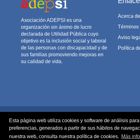
Enlace
Acerca de
Asociación ADEPSI es una
Términos
organización sin ánimo de lucro
declarada de Utilidad Pública cuyo
Aviso leg
objetivo es la inclusión social y laboral
de las personas con discapacidad y de
Política d
sus familias promoviendo mejoras en
su calidad de vida.
Copyr
Esta página web utiliza cookies y software de análisis para
preferencias, generados a partir de sus hábitos de navega
Resumen de retención de datos
nuestra web, consulta nuestra política de cookies.
Más inf