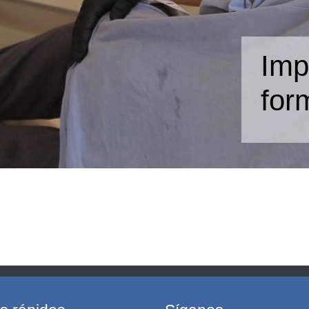
Imp
for